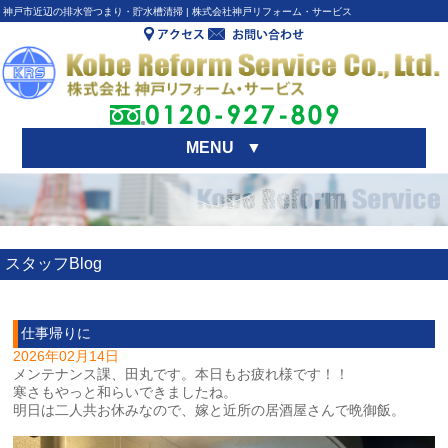
神戸市近辺の排水管つまり・貯水槽清掃 | 株式会社神戸リフォーム・サービス
MENU
▼
スタッフBlog
仕事帰りに
2026年02月14日
メンテナンス課、田丸です。本日もお疲れ様です！！
寒さもやっと和らいできましたね。
明日は二人共お休みなので、嫁と近所の居酒屋さんで晩御飯。