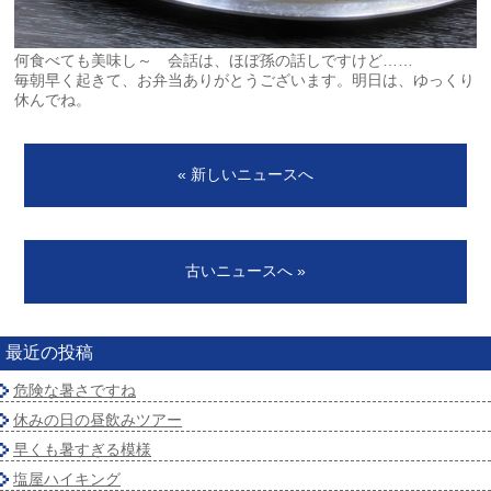
何食べても美味し～ 会話は、ほぼ孫の話しですけど……
毎朝早く起きて、お弁当ありがとうございます。明日は、ゆっくり
休んでね。
« 新しいニュースへ
古いニュースへ »
最近の投稿
危険な暑さですね
休みの日の昼飲みツアー
早くも暑すぎる模様
塩屋ハイキング