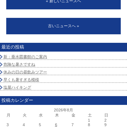
« 新しいニュースへ
古いニュースへ »
最近の投稿
新：垂水図書館のご案内
危険な暑さですね
休みの日の昼飲みツアー
早くも暑すぎる模様
塩屋ハイキング
投稿カレンダー
2026年8月
月
火
水
木
金
土
日
1
2
3
4
5
6
7
8
9