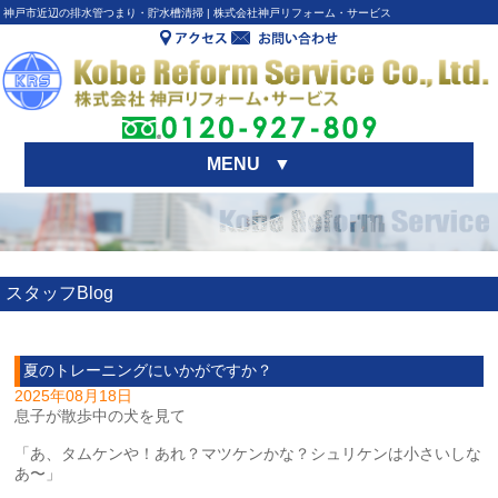
神戸市近辺の排水管つまり・貯水槽清掃 | 株式会社神戸リフォーム・サービス
MENU
▼
スタッフBlog
夏のトレーニングにいかがですか？
2025年08月18日
息子が散歩中の犬を見て
「あ、タムケンや！あれ？マツケンかな？シュリケンは小さいしな
あ〜」